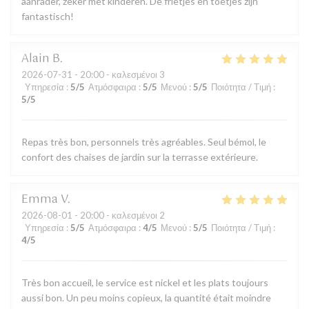
aanrader, zeker met kinderen. De frietjes en toetjes zijn
fantastisch!
Alain
B
2026-07-31
- 20:00 - καλεσμένοι 3
Υπηρεσία
:
5
/5
Ατμόσφαιρα
:
5
/5
Μενού
:
5
/5
Ποιότητα / Τιμή
:
5
/5
Repas très bon, personnels très agréables. Seul bémol, le
confort des chaises de jardin sur la terrasse extérieure.
Emma
V
2026-08-01
- 20:00 - καλεσμένοι 2
Υπηρεσία
:
5
/5
Ατμόσφαιρα
:
4
/5
Μενού
:
5
/5
Ποιότητα / Τιμή
:
4
/5
Très bon accueil, le service est nickel et les plats toujours
aussi bon. Un peu moins copieux, la quantité était moindre