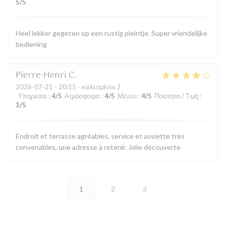
5
/5
Heel lekker gegeten op een rustig pleintje. Super vriendelijke
bediening
Pierre-Henri
C
2026-07-21
- 20:15 - καλεσμένοι 2
Υπηρεσία
:
4
/5
Ατμόσφαιρα
:
4
/5
Μενού
:
4
/5
Ποιότητα / Τιμή
:
3
/5
Endroit et terrasse agréables, service et assiette très
convenables, une adresse à retenir. Jolie découverte
1
2
3