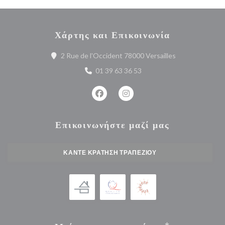
Χάρτης και Επικοινωνία
((ανοίγει σε νέ
2 Rue de l'Occident 78000 Versailles
01 39 63 36 53
Facebook ((ανοίγει σε νέο παράθυρο
Instagram ((ανοίγει σε νέο 
Επικοινωνήστε μαζί μας
ΚΆΝΤΕ ΚΡΆΤΗΣΗ ΤΡΑΠΕΖΙΟΎ