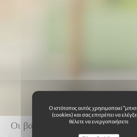
Ο ιστότοπος αυτός χρησιμοποιεί "μπισ
(cookies) και σας επιτρέπει να ελέγξετ
Οι βαθμολογίες πελατών μας
θέλετε να ενεργοποιήσετε