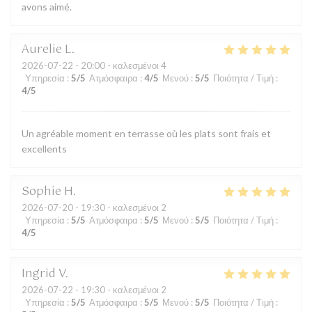
avons aimé.
Aurelie
L
2026-07-22
- 20:00 - καλεσμένοι 4
Υπηρεσία
:
5
/5
Ατμόσφαιρα
:
4
/5
Μενού
:
5
/5
Ποιότητα / Τιμή
:
4
/5
Un agréable moment en terrasse où les plats sont frais et
excellents
Sophie
H
2026-07-20
- 19:30 - καλεσμένοι 2
Υπηρεσία
:
5
/5
Ατμόσφαιρα
:
5
/5
Μενού
:
5
/5
Ποιότητα / Τιμή
:
4
/5
Ingrid
V
2026-07-22
- 19:30 - καλεσμένοι 2
Υπηρεσία
:
5
/5
Ατμόσφαιρα
:
5
/5
Μενού
:
5
/5
Ποιότητα / Τιμή
: