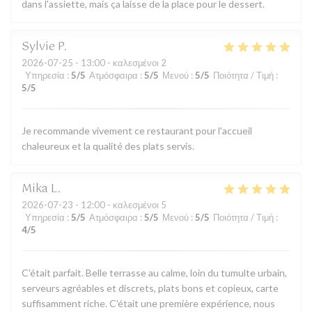
dans l'assiette, mais ça laisse de la place pour le dessert.
Sylvie
P
2026-07-25
- 13:00 - καλεσμένοι 2
Υπηρεσία
:
5
/5
Ατμόσφαιρα
:
5
/5
Μενού
:
5
/5
Ποιότητα / Τιμή
:
5
/5
Je recommande vivement ce restaurant pour l'accueil
chaleureux et la qualité des plats servis.
Mika
L
2026-07-23
- 12:00 - καλεσμένοι 5
Υπηρεσία
:
5
/5
Ατμόσφαιρα
:
5
/5
Μενού
:
5
/5
Ποιότητα / Τιμή
:
4
/5
C'était parfait. Belle terrasse au calme, loin du tumulte urbain,
serveurs agréables et discrets, plats bons et copieux, carte
suffisamment riche. C'était une première expérience, nous