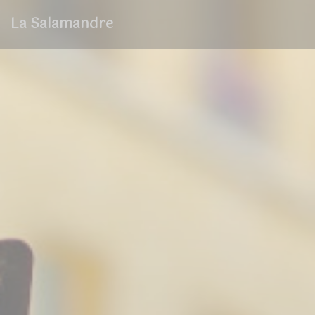
Πίνακας διαχείρισης "Μπισκότων" (Cookies)
La Salamandre