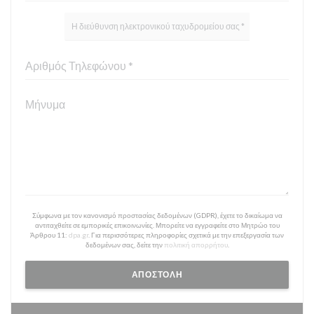
Σύμφωνα με τον κανονισμό προστασίας δεδομένων (GDPR), έχετε το δικαίωμα να
αντιταχθείτε σε εμπορικές επικοινωνίες. Μπορείτε να εγγραφείτε στο Μητρώο του
Άρθρου 11:
dpa.gr
. Για περισσότερες πληροφορίες σχετικά με την επεξεργασία των
δεδομένων σας, δείτε την
πολιτική απορρήτου
.