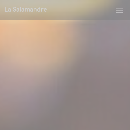
Πίνακας διαχείρισης "Μπισκότων" (Cookies)
La Salamandre