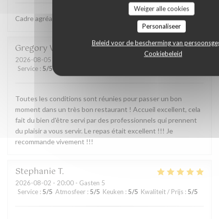
Weiger alle cookies
Cadre agréable et cuisine excellente.
Personaliseer
Beleid voor de bescherming van persoonsg
Gregory
V
Cookiebeleid
2026-08-05
- 12:30 - Gasten 2
Service
:
5
/5
Atmosfeer
:
5
/5
Keuken
:
5
/5
Kwaliteit / Prijs
:
5
/5
Toutes les conditions sont réunies pour passer un bon
moment dans un très bon restaurant ! Accueil excellent, cela
fait du bien d'être servi par des professionnels qui prennent
du plaisir a vous servir. Le repas était excellent !!! Je
recommande vivement !!!
Stephanie
T
2026-08-02
- 20:00 - Gasten 5
Service
:
5
/5
Atmosfeer
:
5
/5
Keuken
:
5
/5
Kwaliteit / Prijs
:
5
/5