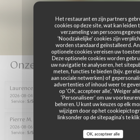
Het restaurant en zijn partners gebr
cookies op deze site, wat kan leiden 
verzameling van persoonsgegeve
'Noodzakelijke' cookies zijn verplich
worden standaard geïnstalleerd. A
optionele cookies vereisen uw toest
Deze optionele cookies worden gebru
Onze gastbeoordelingen
uw navigatie te analyseren, het sitepub
meten, functies te bieden (bijv. gerel
aan sociale netwerken) of gepersonal
advertenties of inhoud weer te geven
Laurence
D
op 'OK, accepteer alle', 'Weiger alle
2026-08-04
- 19:30 - Gasten 3
'Personaliseer' om uw voorkeuren
Service
:
5
/5
Atmosfeer
:
5
/5
Keuken
:
4
/5
Kwaliteit / Prijs
:
5
/5
beheren. U kunt uw keuzes op elk m
wijzigen door op het cookiepictog
linksonder op de sitepagina's te klik
Pierre
M
2026-08-06
- 19:30 - Gasten 4
Service
:
5
/5
Atmosfeer
:
5
/5
Keuken
:
5
/5
Kwaliteit / Prijs
:
5
/5
OK, accepteer alle