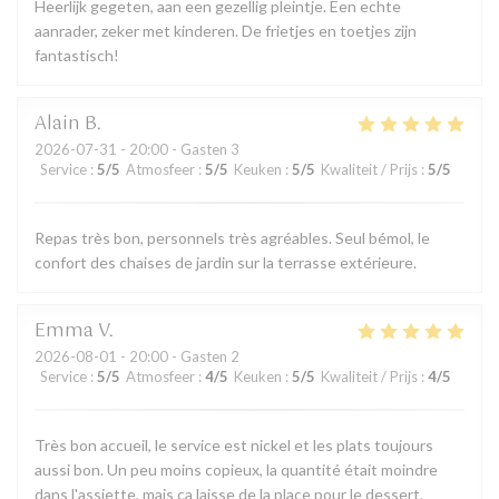
Heerlijk gegeten, aan een gezellig pleintje. Een echte
aanrader, zeker met kinderen. De frietjes en toetjes zijn
fantastisch!
Alain
B
2026-07-31
- 20:00 - Gasten 3
Service
:
5
/5
Atmosfeer
:
5
/5
Keuken
:
5
/5
Kwaliteit / Prijs
:
5
/5
Repas très bon, personnels très agréables. Seul bémol, le
confort des chaises de jardin sur la terrasse extérieure.
Emma
V
2026-08-01
- 20:00 - Gasten 2
Service
:
5
/5
Atmosfeer
:
4
/5
Keuken
:
5
/5
Kwaliteit / Prijs
:
4
/5
Très bon accueil, le service est nickel et les plats toujours
aussi bon. Un peu moins copieux, la quantité était moindre
dans l'assiette, mais ça laisse de la place pour le dessert.