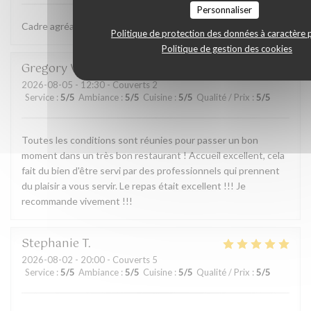
Personnaliser
Cadre agréable et cuisine excellente.
Politique de protection des données à caractère 
Politique de gestion des cookies
Gregory
V
2026-08-05
- 12:30 - Couverts 2
Service
:
5
/5
Ambiance
:
5
/5
Cuisine
:
5
/5
Qualité / Prix
:
5
/5
Toutes les conditions sont réunies pour passer un bon
moment dans un très bon restaurant ! Accueil excellent, cela
fait du bien d'être servi par des professionnels qui prennent
du plaisir a vous servir. Le repas était excellent !!! Je
recommande vivement !!!
Stephanie
T
2026-08-02
- 20:00 - Couverts 5
Service
:
5
/5
Ambiance
:
5
/5
Cuisine
:
5
/5
Qualité / Prix
:
5
/5