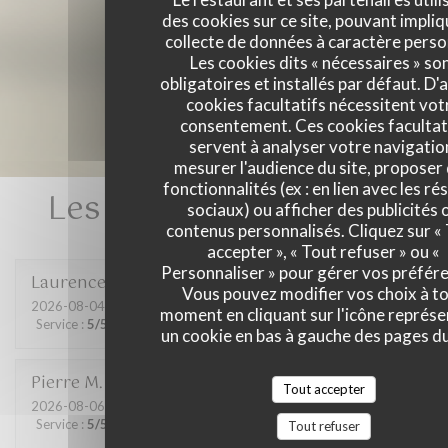
des cookies sur ce site, pouvant impliq
collecte de données à caractère perso
Les cookies dits « nécessaires » so
obligatoires et installés par défaut. D'
cookies facultatifs nécessitent vot
consentement. Ces cookies facultat
servent à analyser votre navigatio
mesurer l'audience du site, proposer
fonctionnalités (ex : en lien avec les r
Les avis de nos clients
sociaux) ou afficher des publicités 
contenus personnalisés. Cliquez sur «
accepter », « Tout refuser » ou «
Personnaliser » pour gérer vos préfér
Laurence
D
Vous pouvez modifier vos choix à t
2026-08-04
- 19:30 - Couverts 3
moment en cliquant sur l'icône représ
Service
:
5
/5
Ambiance
:
5
/5
Cuisine
:
4
/5
Qualité / Prix
:
5
/5
un cookie en bas à gauche des pages du
Pierre
M
Tout accepter
2026-08-06
- 19:30 - Couverts 4
Service
:
5
/5
Ambiance
:
5
/5
Cuisine
:
5
/5
Qualité / Prix
:
5
/5
Tout refuser