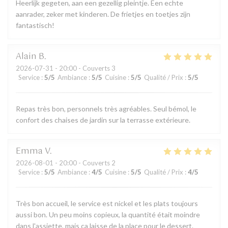
Heerlijk gegeten, aan een gezellig pleintje. Een echte
aanrader, zeker met kinderen. De frietjes en toetjes zijn
fantastisch!
Alain
B
2026-07-31
- 20:00 - Couverts 3
Service
:
5
/5
Ambiance
:
5
/5
Cuisine
:
5
/5
Qualité / Prix
:
5
/5
Repas très bon, personnels très agréables. Seul bémol, le
confort des chaises de jardin sur la terrasse extérieure.
Emma
V
2026-08-01
- 20:00 - Couverts 2
Service
:
5
/5
Ambiance
:
4
/5
Cuisine
:
5
/5
Qualité / Prix
:
4
/5
Très bon accueil, le service est nickel et les plats toujours
aussi bon. Un peu moins copieux, la quantité était moindre
dans l'assiette, mais ça laisse de la place pour le dessert.